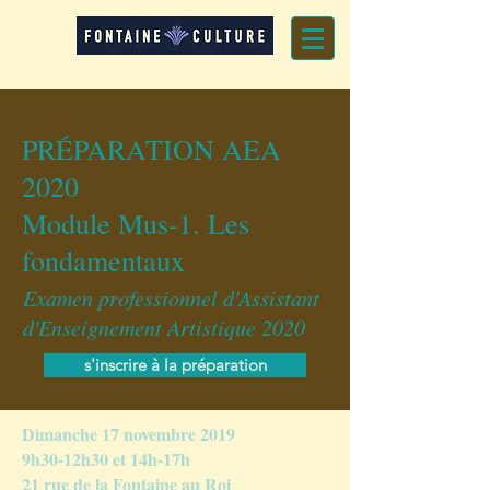
PRÉPARATION AEA
2020
Module Mus-1. Les
fondamentaux
Examen professionnel d'Assistant
d'Enseignement Artistique 2020
s'inscrire à la préparation
Dimanche 17 novembre 2019
9h30-12h30 et 14h-17h
21 rue de la Fontaine au Roi