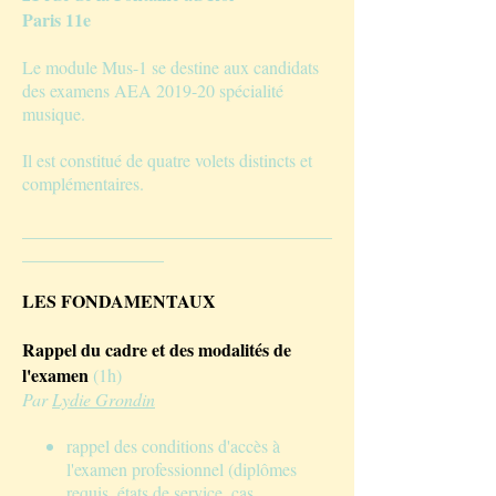
Paris 11e
Le module Mus-1 se destine aux candidats
des examens AEA 2019-20 spécialité
musique.
Il est constitué de quatre volets distincts et
complémentaires.
___________________________________
________________
LES FONDAMENTAUX
Rappel du cadre et des modalités de
l'examen
(1h)
Par
Lydie Grondin
rappel des conditions d'accès à
l'examen professionnel (diplômes
requis, états de service, cas