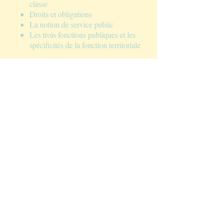
classe
Droits et obligations
La notion de service public
Les trois fonctions publiques et les
spécificités de la fonction territoriale
Se préparer à l'entretien
(2h)
Par
Lydie Grondin
et
Hugues Leclère
Préparer les contenus : connaissances
administratives et contenus spécialisés
La présentation initiale
La conduite de l'entretien
: stratégies,
posture, élocution
Gérer les tensions
Savoir parler de sa pratique en restant
soi-même
Réagir à une question difficile
Deux exemples de mises en situation
commentées