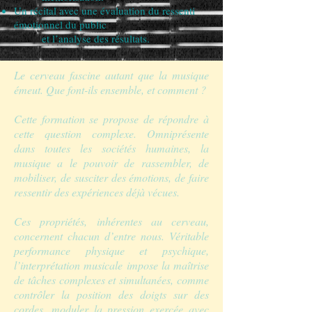
Un récital avec une évaluation du ressenti
émotionnel du public
et l’analyse des résultats.
Le cerveau fascine autant que la musique
émeut. Que font-ils ensemble, et comment ?
Cette formation se propose de répondre à
cette question complexe. Omniprésente
dans toutes les sociétés humaines, la
musique a le pouvoir de rassembler, de
mobiliser, de susciter des émotions, de faire
ressentir des expériences déjà vécues.
Ces propriétés, inhérentes au cerveau,
concernent chacun d’entre nous. Véritable
performance physique et psychique,
l’interprétation musicale impose la maîtrise
de tâches complexes et simultanées, comme
contrôler la position des doigts sur des
cordes, moduler la pression exercée avec