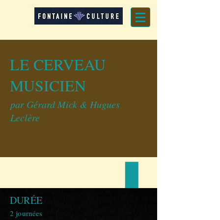
LE CERVEAU
MUSICIEN
par Gérard Mick
&
Hugues
Leclère
DURÉE
2 journées