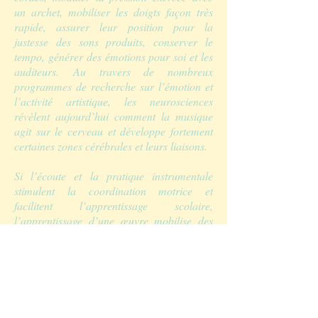
un archet, mobiliser les doigts façon très
rapide, assurer leur position pour la
justesse des sons produits, conserver le
tempo, générer des émotions pour soi et les
auditeurs. Au travers de nombreux
programmes de recherche sur l’émotion et
l’activité artistique, les neurosciences
révèlent aujourd’hui comment la musique
agit sur le cerveau et développe fortement
certaines zones cérébrales et leurs liaisons.
Si l’écoute et la pratique instrumentale
stimulent la coordination motrice et
facilitent l’apprentissage scolaire,
l’apprentissage d’une œuvre mobilise des
mécanismes neurobiologiques plus
complexes encore. Leur connaissance,
même minimale, permet aux élèves de
gagner en efficacité et en performance et
aux enseignants d’enrichir et d’optimiser
leurs pratiques pédagogiques. La