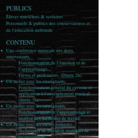
PUBLICS
Élèves musiciens & scolaires
Personnels & publics des conservatoires et
de l'éducation nationale
CONTENU
Une conférence musicale des deux
intervenants.
Fonctionnement de l’émotion et de
l’apprentissage.
Elèves et professeurs. (Durée 2h)
Un atelier avec les enseignants.
Fonctionnement général du cerveau et
application à l’enseignement musical
(durée 3h)
Un atelier avec les enseignants.
Fonctionnement de l’apprentissage et
analyse des méthodes de travail.
Un atelier avec les élèves pianistes.
Techniques de travail et stratégies de
mémorisation.