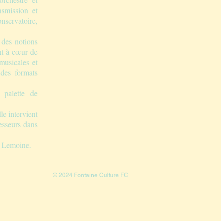
nsmission et
nservatoire,
e des notions
ent à cœur de
musicales et
 des formats
 palette de
le intervient
esseurs dans
s Lemoine.
© 2024 Fontaine Culture FC