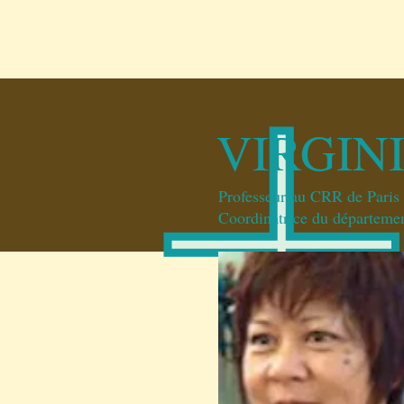
ACCUEIL
CONCERTS
VIRGIN
Professeur au CRR de Paris
Coordinatrice du départeme