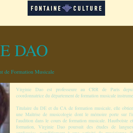
LOCATION D'ESPACES
FORMATIONS
RE
IE DAO
nt de Formation Musicale
Virginie Dao est professeure au CRR de Paris depu
coordonnatrice du département de formation musicale instrumen
Titulaire du DE et du CA de formation musicale, elle obtie
une Maîtrise de musicologie dont le mémoire porte sur l'i
l'audition dans le cours de formation musicale. Hautboïste et
formation, Virginie Dao poursuit des études de langues
appliquées, parallèlement à une activité de musicienne d'