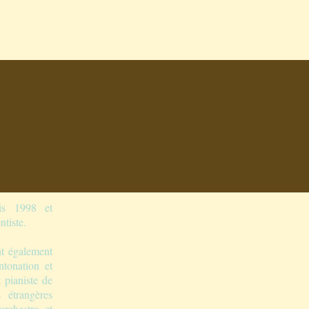
SSOURCES
CONTACT
is 1998 et
tiste.
nt également
ntonation et
 pianiste de
 étrangères
orchestre et