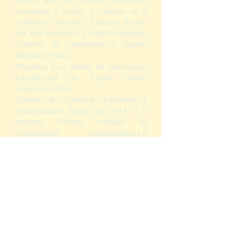
consacrées à l’orgue, à l’analyse ou à
l’esthétique musicale. Plusieurs d’entre
eux sont consacrés à l’étude analytique
d’œuvres du compositeur et pianiste
Michaël Levinas.
Organiste, il est titulaire du grand-orgue
Cavaillé-Coll de l’église Sainte
Geneviève à Paris.
Titulaire du Certificat d’Aptitude à
l’enseignement depuis juin 2014, il a
enseigné l’écriture musicale au
Conservatoire d’Aubervilliers-La
Courneuve et au Pôle Sup’93, avant
d’être nommé en 2018 professeur
d’analyse musicale et d’écriture pour les
instrumentistes au Conservatoire national
Supérieur de Musique et de Danse de
Paris (CNSMDP).Il enseigne également
l’harmonie à l’Ecole Normale Supérieur
(ENS rue d’Ulm).