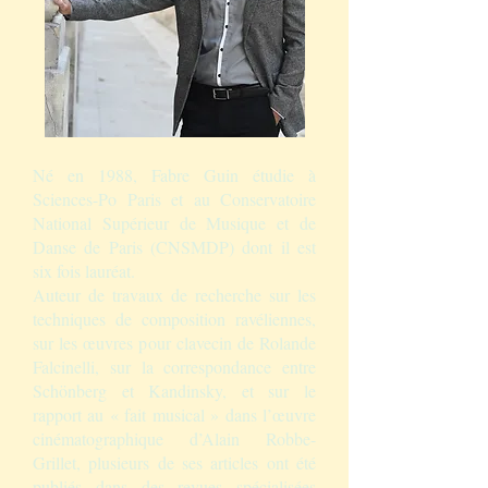
Né en 1988, Fabre Guin étudie à
Sciences-Po Paris et au Conservatoire
National Supérieur de Musique et de
Danse de Paris (CNSMDP) dont il est
six fois lauréat.
Auteur de travaux de recherche sur les
techniques de composition ravéliennes,
sur les œuvres pour clavecin de Rolande
Falcinelli, sur la correspondance entre
Schönberg et Kandinsky, et sur le
rapport au « fait musical » dans l’œuvre
cinématographique d’Alain Robbe-
Grillet, plusieurs de ses articles ont été
publiés dans des revues spécialisées