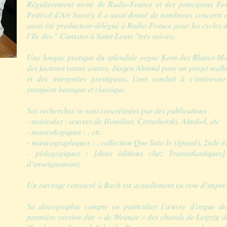
Régulièrement invité de Radio-France et des principaux Festi
Festival d’Art Sacré), il a aussi donné de nombreux concerts e
aussi été producteur-délégué à Radio-France pour les cycles d
l’Ile des " Cantates à Saint-Louis "très suivies.
Une longue pratique du splendide orgue Kern des Blancs-Man
des facteurs (entre autres, Jürgen Ahrend pour un projet malh
et des interprètes prestigieux, l’ont conduit à s’intéresse
européen baroque et classique.
Ses recherches se sont concrétisées par des publications :
- musicales : œuvres de Homilius, Cernohorski, Altnikol, etc
- musicologiques : , etc.
- musicographiques : , collection Que Sais-Je (épuisé), 2nde é
- pédagogiques : [deux éditions chez Transatlantiques] 
d’enseignement).
Un ouvrage consacré à Bach est actuellement en voie d’impre
Sa discographie compte en particulier l’œuvre d’orgue d
première version dite « de Weimar » des chorals de Leipzig 