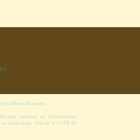
SSOURCES
CONTACT
is)
me-des-Blancs-Manteaux.
Musique Ancienne au Conservatoire
r en musicologie, détaché à l’UFR de