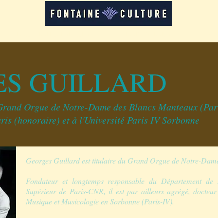
LOCATION D'ESPACES
FORMATIONS
RE
S GUILLARD
u Grand Orgue de Notre-Dame des Blancs Manteaux (Par
is (honoraire) et à l'Université Paris IV Sorbonne
Georges Guillard est titulaire du Grand Orgue de Notre-Da
Fondateur et longtemps responsable du Département de 
Supérieur de Paris-CNR, il est par ailleurs agrégé, docteu
Musique et Musicologie en Sorbonne (Paris-IV).