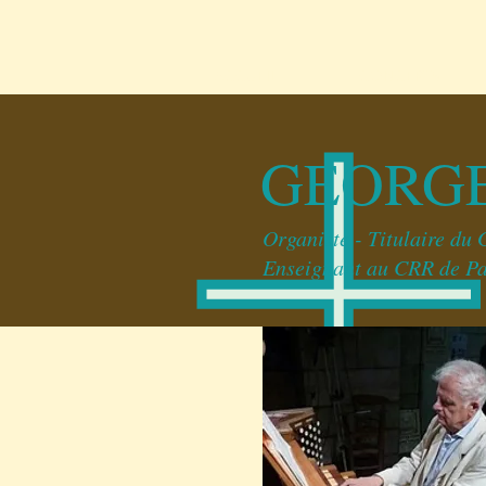
ACCUEIL
CONCERTS
GEORGE
Organiste - Titulaire d
Enseignant au CRR de Par