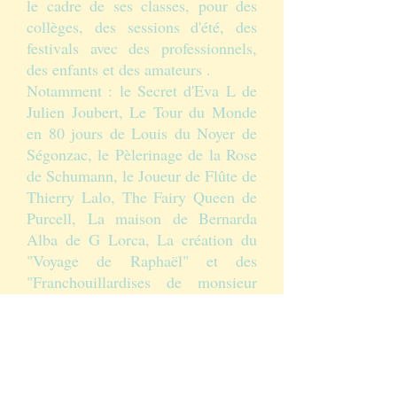
le cadre de ses classes, pour des
collèges, des sessions d'été, des
festivals avec des professionnels,
des enfants et des amateurs .
Notamment : le Secret d'Eva L de
Julien Joubert, Le Tour du Monde
en 80 jours de Louis du Noyer de
Ségonzac, le Pèlerinage de la Rose
de Schumann, le Joueur de Flûte de
Thierry Lalo, The Fairy Queen de
Purcell, La maison de Bernarda
Alba de G Lorca, La création du
"Voyage de Raphaël" et des
"Franchouillardises de monsieur
Loup", Les enfants du Levant
d'Isabelle Aboulker, Fragonard de
Gabriel Pierné, Ansel et Gretel
d'Humperdinck, Swing swing
d'Emmanuel Touchard, Didon et