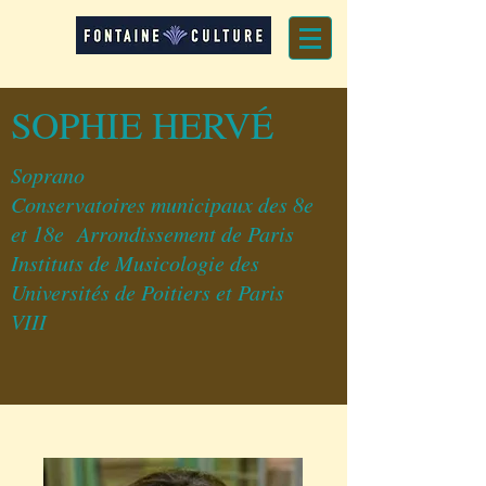
SOPHIE HERVÉ
Soprano
Conservatoires municipaux des 8e
et 18e Arrondissement de Paris
Instituts de Musicologie des
Universités de Poitiers et Paris
VIII