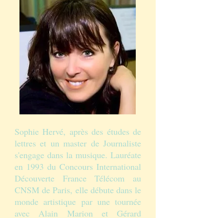
Sophie Hervé, après des études de
lettres et un master de Journaliste
s'engage dans la musique. Lauréate
en 1993 du Concours International
Découverte France Télécom au
CNSM de Paris, elle débute dans le
monde artistique par une tournée
avec Alain Marion et Gérard