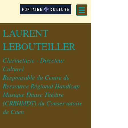
LAURENT
LEBOUTEILLER
Clarinettiste - Directeur
Culturel
Responsable du Centre de
Ressource Régional Handicap
Musique Danse Théâtre
(CRRHMDT)
du Conservatoire
de Caen