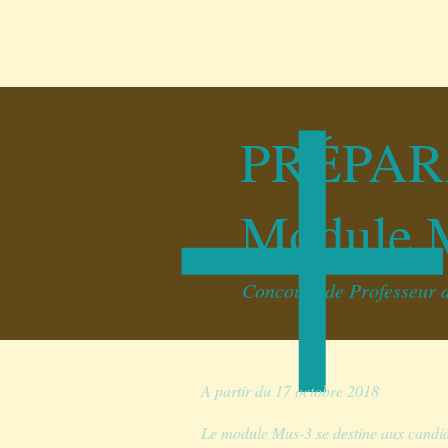
ACCUEIL
CONCERTS
PRÉPA
Module 
Concours de Professeur d
A partir du 17 octobre 2018
Le module Mus-3 se destine aux candid