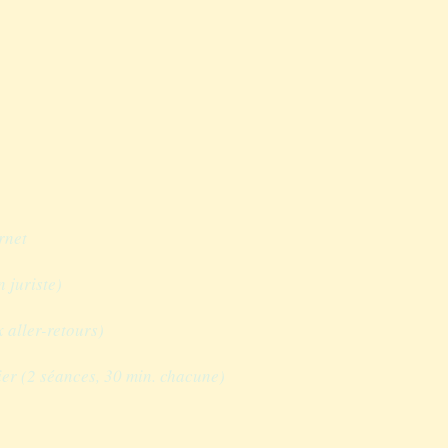
rnet
 juriste)
 aller-retours)
ier (2 séances, 30 min. chacune)