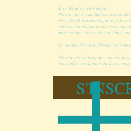
Il se déroulera en 4 étapes :
• Envoi par le candidat d'une première 
• Lecture & instruction par deux format
• Renvoi du dossier annoté et commenté 
• Une séance de travail individuelle p
Le module Mus-3 se déroule à distance
Nous avons choisi pour vous des format
accessibles en cliquant sur leurs noms.
S'INSC