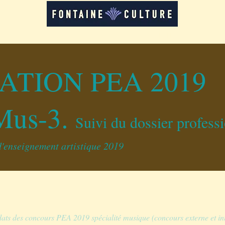
LOCATION D'ESPACES
FORMATIONS
RE
RATION
PEA 2019
Mus-3.
Suivi du dossier profess
'enseignement artistique 2019
ats des concours PEA 2019 spécialité musique (concours externe et int