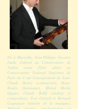
Né à Marseille, Jean-Philippe Navarre
étudie d'abord au Conservatoire de
Toulon avant d'être admis au
Conservatoire National Supérieur de
Paris où il suit l'enseignement de Jean-
Claude Henry (contrepoint), Roger
Boutry (harmonie), Michel Merlet
(fugue), Claude Ballif (analyse et
composition), Yves Gérard et Bernard
Gagnepain (histoire de la musique),
Michaël Lévinas (orchestration et