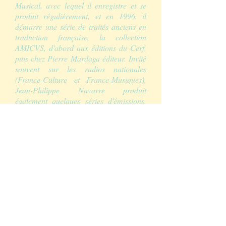
Musical, avec lequel il enregistre et se
produit régulièrement, et en 1996, il
démarre une série de traités anciens en
traduction française, la collection
AMICVS, d'abord aux éditions du Cerf,
puis chez Pierre Mardaga éditeur. Invité
souvent sur les radios nationales
(France-Culture et France-Musiques),
Jean-Philippe Navarre produit
également quelques séries d'émissions.
La qualité de la réflexion et le soin qu'il
apporte à l'interprétation en font un
artiste complet, toujours curieux, sans
jamais réduire la portée expressive et
émotionnelle des musiques qu'il aborde.
Il est nommé directeur de l'École
Nationale de musique, de danse et de
Théâtre de Créteil en 1990, puis
directeur adjoint du Conservatoire
National de Région de Lille, directeur du