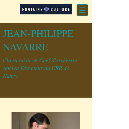
JEAN-PHILIPPE
NAVARRE
Claveciniste & Chef d'orchestre
Ancien Directeur du CRR de
Nancy