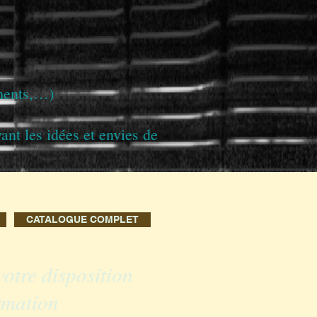
ements,…)
nt les idées et envies de
CATALOGUE COMPLET
votre disposition
rmation