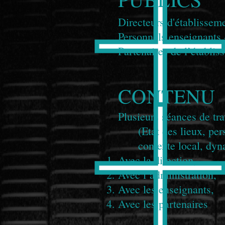
Directeurs d'établisseme
Personnels enseignants 
Partenaires de l’établi
CONTENU
Plusieurs séances de tra
(Etat des lieux, per
contexte local, dyn
Avec la direction,
Avec l’administration,
Avec les enseignants,
Avec les partenaires