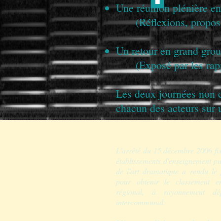
Une réunion plénière en
(Réflexions, propos
Un retour en grand gro
(Exposé par les ra
Les deux journées non c
chacun des acteurs sur 
L'arrêté du 15 décembre 2006 fix
établissements d'enseignement pu
de l'art dramatique a rendu le p
pour obtenir le classement e
régional, à rayonnement d
intercommunal.