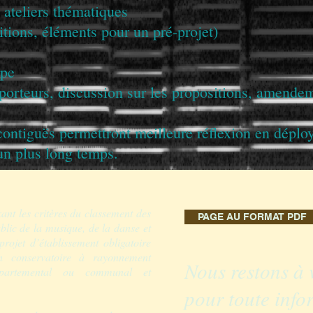
 ateliers thématiques
itions, éléments pour un pré-projet)
upe
pporteurs, discussion sur les propositions, amend
ontiguës permettront meilleure réflexion en déploya
un plus long temps.
ant les critères du classement des
PAGE AU FORMAT PDF
blic de la musique, de la danse et
rojet d’établissement obligatoire
n conservatoire à rayonnement
Nous restons à 
épartemental ou communal et
pour toute info