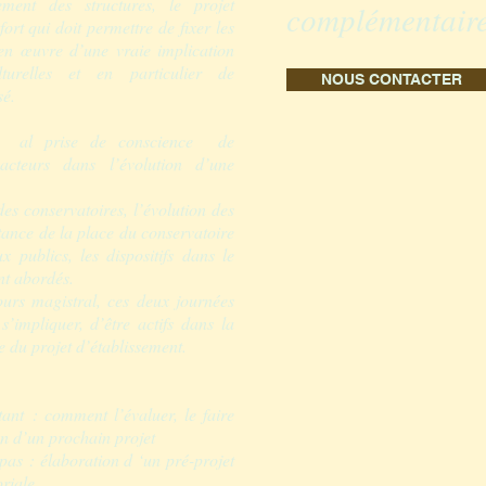
ent des structures, le projet
complémentaire
ort qui doit permettre de fixer les
 en œuvre d’une vraie implication
ulturelles et en particulier de
NOUS CONTACTER
sé.
est al prise de conscience de
cteurs dans l’évolution d’une
des conservatoires, l’évolution des
tance de la place du conservatoire
ux publics, les dispositifs dans le
nt abordés.
ours magistral, ces deux journées
s’impliquer, d’être actifs dans la
 du projet d’établissement.
stant : comment l’évaluer, le faire
on d’un prochain projet
 pas : élaboration d ‘un pré-projet
oriale