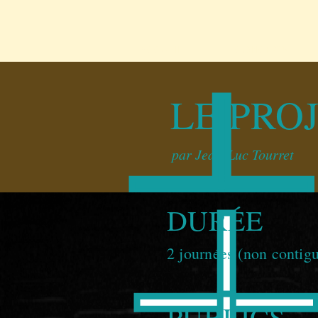
ACCUEIL
CONCERTS
LE PRO
par Jean-Luc Tourret
DURÉE
2 journées (non contig
PUBLICS