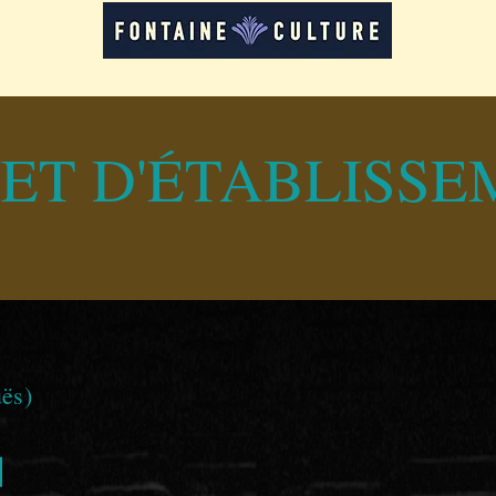
LOCATION D'ESPACES
FORMATIONS
RE
JET D'ÉTABLISS
uës)