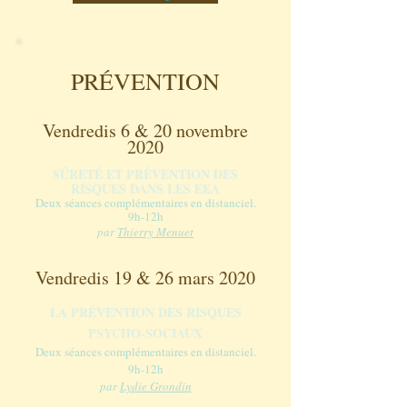
PR
É
VENTION
Vendredis 6 & 20 novembre
2020
SÛRETÉ ET PRÉVENTION DES
RISQUES DANS LES EEA
Deux séances complémentaires en distanciel.
9h-12h
par
Thierry Menuet
Vendredis 19 & 26 mars 2020
LA PRÉVENTION DES RISQUES
PSYCHO-SOCIAUX
Deux séances complémentaires en distanciel.
9h-12h
par
Lydie Grondin