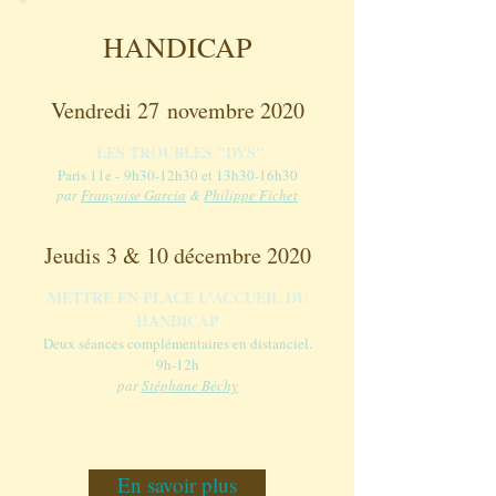
HANDICAP
Vendredi 27 novembre 2020
LES TROUBLES "DYS"
Paris 11e -
9h30-12h30 et 13h30-16h30
par
Françoise Garcia
&
Philippe Fichet
Jeudis 3 & 10 décembre 2020
METTRE EN PLACE L'ACCUEIL DU
HANDICAP
Deux séances complémentaires en distanciel.
9h-12h
par
Stéphane Béchy
En savoir plus