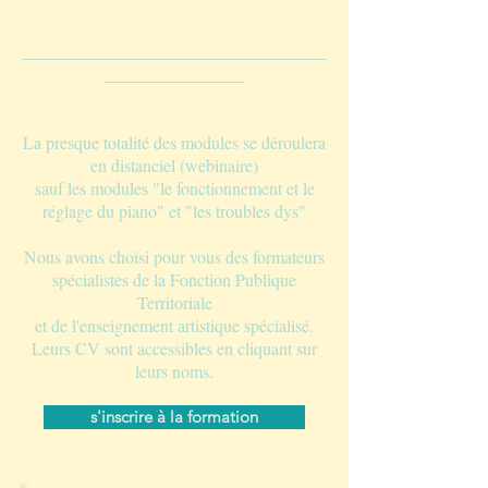
___________________________________
________________
La presque totalité des modules se déroulera
en distanciel (webinaire)
sauf les modules "le fonctionnement et le
réglage du piano" et "les troubles dys"
Nous avons choisi pour vous des formateurs
spécialistes de la Fonction Publique
Territoriale
et de l'enseignement artistique spécialisé.
Leurs CV sont accessibles en cliquant sur
leurs noms.
s'inscrire à la formation