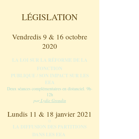
L
É
GISLATION
Vendredis 9 & 16 octobre
2020
LA LOI SUR LA RÉFORME DE LA
FONCTION
PUBLIQUE / SON IMPACT SUR LES
EEA
Deux séances complémentaires en distanciel.
9h-
12h
par
Lydie Grondin
Lundis 11 & 18 janvier 2021
D
LA DIFFUSION DES PARTITIONS
​
DANS LES EEA