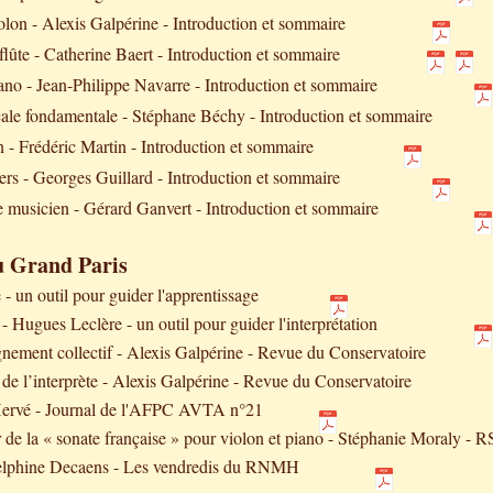
olon - Alexis Galpérine - Introduction et sommaire
flûte - Catherine Baert - Introduction et sommaire
ano - Jean-Philippe Navarre - Introduction et sommaire
le fondamentale - Stéphane Béchy - Introduction et sommaire
on - Frédéric Martin - Introduction et sommaire
viers - Georges Guillard - Introduction et sommaire
de musicien - Gérard Ganvert - Introduction et sommaire
u Grand Paris
 - un outil pour guider l'apprentissage
 - Hugues Leclère - un outil pour guider l'interprétation
nement collectif - Alexi
s Galpérine - Revue du Conservatoire
e de l’interprète - Alexis Galpérine - Revue du Conservatoire
 Hervé - Journal de l'AFPC AVTA n°2
1
r de la « sonate française » pour violon et piano - Stéphanie Moraly -
elphine De
caens - Les vendredis du RNMH