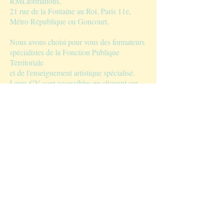
RMLformations,
21 rue de la Fontaine au Roi, Paris 11e,
Métro République ou Goncourt.
Nous avons choisi pour vous des formateurs
spécialistes de la Fonction Publique
Territoriale
et de l'enseignement artistique spécialisé.
Leurs CV sont accessibles en cliquant sur
leurs noms.
Module R-1
Vendredi 29 novembre 2019
Paris 11e - 9h30-12h30 et 14h-17h
LES ENJEUX DE L'ENVIRONNEMENT
NUMÉRIQUE