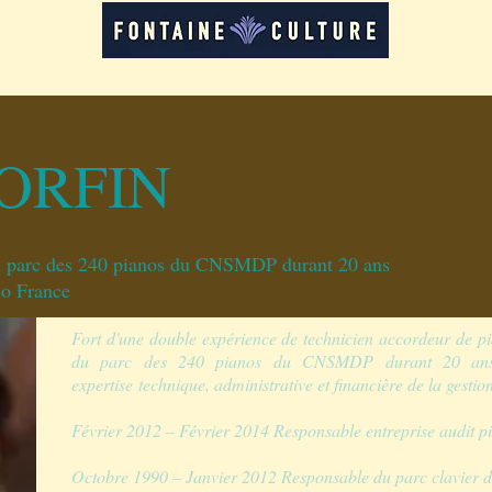
LOCATION D'ESPACES
FORMATIONS
RE
ORFIN
u parc des 240 pianos du CNSMDP durant 20 ans
no France
Fort d'une double expérience de technicien accordeur de pi
du parc des 240 pianos du CNSMDP durant 20 ans,
expertise technique, administrative et financière de la gesti
Février 2012 – Février 2014 Responsable entreprise audit p
Octobre 1990 – Janvier 2012 Responsable du parc clavier d