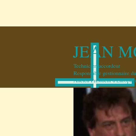
ACCUEIL
CONCERTS
JEAN M
Technicien accordeur
Responsable gestionnaire d
Ancien Président d'Europia