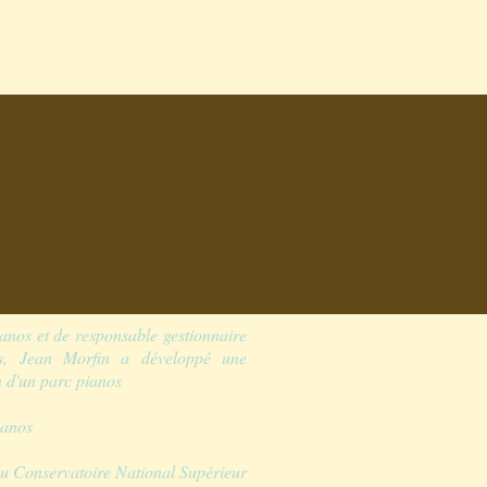
SSOURCES
CONTACT
anos et de responsable gestionnaire
 Jean Morfin a développé une
on d'un parc pianos
ianos
u Conservatoire National Supérieur