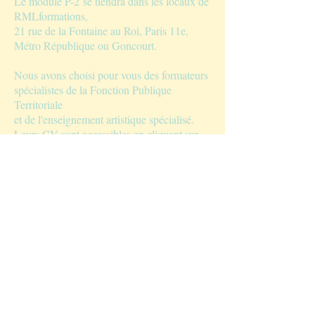
Le module P-2 se tiendra dans les locaux de
RMLformations,
21 rue de la Fontaine au Roi, Paris 11e,
Métro République ou Goncourt.
Nous avons choisi pour vous des formateurs
spécialistes de la Fonction Publique
Territoriale
et de l'enseignement artistique spécialisé.
Leurs CV sont accessibles en cliquant sur
leurs noms.
Module P-2
Vendredi 10 janvier 2020
Paris 11e -
9h30-12h30 et 14h-17h
METTRE EN PLACE UNE VIGILANCE
SUR LES RISQUES DE