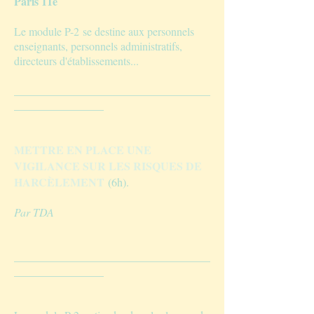
Paris 11e
Le module P-2 se destine
aux personnels
enseignants, personnels administratifs,
directeurs d'établissements
...
___________________________________
________________
METTRE EN PLACE UNE
VIGILANCE SUR LES RISQUES DE
HARCÈLEMENT
(6h).
Par TDA
___________________________________
________________