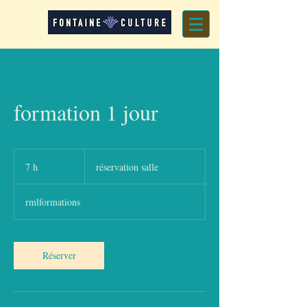
formation 1 jour
réservation
salle
7 h
7
réservation salle
h
rmlformations
Réserver