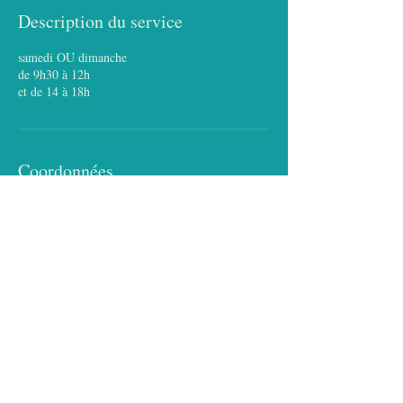
Description du service
samedi OU dimanche
de 9h30 à 12h
et de 14 à 18h
Coordonnées
+ 33984155249
contact@fontaineculture.com
21 Rue de la Fontaine au Roi, 75011 Paris,
France
+33 9 84 15 52 49
fontaineculture@free.fr
© 2024 Fontaine Culture FC