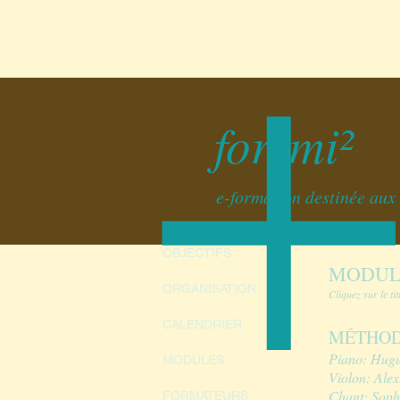
ACCUEIL
CONCERTS
foremi²
e-formation destinée aux 
OBJECTIFS
MODUL
ORGANISATION
Cliquez sur le t
CALENDRIER
MÉTHOD
Piano
: Hugu
MODULES
Violon: Alex
Chant: Soph
FORMATEURS