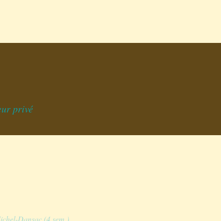
SSOURCES
CONTACT
eur privé
chel-Dansac (4 sem.)