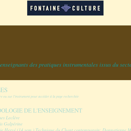
LOCATION D'ESPACES
FORMATIONS
RE
enseignants des pratiques instrumentales issus du sect
ES
itre ou sur l'instrument pour accèder à la page recherchée
OLOGIE DE L'ENSEIGNEMENT
es Leclère
is Galpérine
ie Hervé (14 sem.)
Technique du Chant contemporain:
Donnatienne Mi